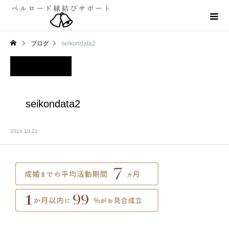
ブログ
seikondata2
seikondata2
2024.10.22